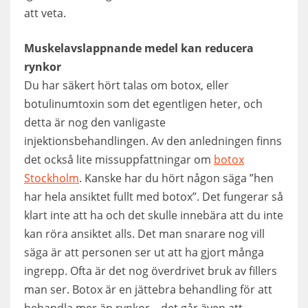
att veta.
Muskelavslappnande medel kan reducera
rynkor
Du har säkert hört talas om botox, eller
botulinumtoxin som det egentligen heter, och
detta är nog den vanligaste
injektionsbehandlingen. Av den anledningen finns
det också lite missuppfattningar om
botox
Stockholm
. Kanske har du hört någon säga ”hen
har hela ansiktet fullt med botox”. Det fungerar så
klart inte att ha och det skulle innebära att du inte
kan röra ansiktet alls. Det man snarare nog vill
säga är att personen ser ut att ha gjort många
ingrepp. Ofta är det nog överdrivet bruk av fillers
man ser. Botox är en jättebra behandling för att
behandla mer än rynkor – det går även att