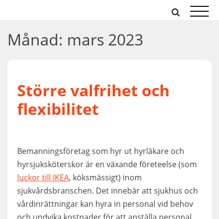
Hoppa
till
innehåll
Månad:
mars 2023
Större valfrihet och
flexibilitet
Bemanningsföretag som hyr ut hyrläkare och
hyrsjuksköterskor är en växande företeelse (som
luckor till IKEA
, köksmässigt) inom
sjukvårdsbranschen. Det innebär att sjukhus och
vårdinrättningar kan hyra in personal vid behov
och undvika kostnader för att anställa personal