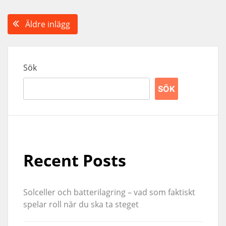
Inläggsnavigering
Äldre inlägg
Sök
SÖK
Recent Posts
Solceller och batterilagring – vad som faktiskt
spelar roll när du ska ta steget