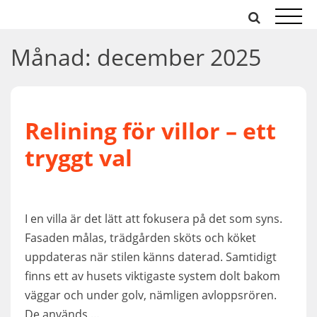
Hoppa
till
innehåll
Månad:
december 2025
Relining för villor – ett
tryggt val
I en villa är det lätt att fokusera på det som syns.
Fasaden målas, trädgården sköts och köket
uppdateras när stilen känns daterad. Samtidigt
finns ett av husets viktigaste system dolt bakom
väggar och under golv, nämligen avloppsrören.
De används …