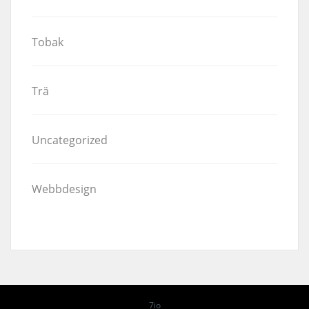
Tobak
Trä
Uncategorized
Webbdesign
7io