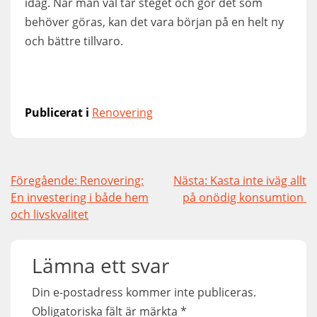
idag. När man väl tar steget och gör det som
behöver göras, kan det vara början på en helt ny
och bättre tillvaro.
Publicerat i
Renovering
Inläggsnavigering
Föregående:
Renovering:
Nästa:
Kasta inte iväg allt
En investering i både hem
på onödig konsumtion
och livskvalitet
Lämna ett svar
Din e-postadress kommer inte publiceras.
Obligatoriska fält är märkta
*