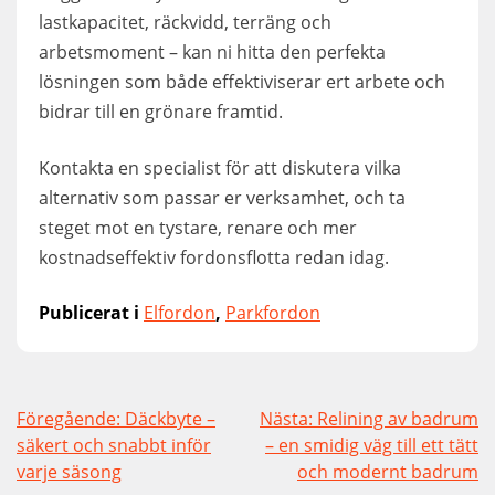
lastkapacitet, räckvidd, terräng och
arbetsmoment – kan ni hitta den perfekta
lösningen som både effektiviserar ert arbete och
bidrar till en grönare framtid.
Kontakta en specialist för att diskutera vilka
alternativ som passar er verksamhet, och ta
steget mot en tystare, renare och mer
kostnadseffektiv fordonsflotta redan idag.
Publicerat i
Elfordon
,
Parkfordon
Inläggsnavigering
Föregående:
Däckbyte –
Nästa:
Relining av badrum
säkert och snabbt inför
– en smidig väg till ett tätt
varje säsong
och modernt badrum