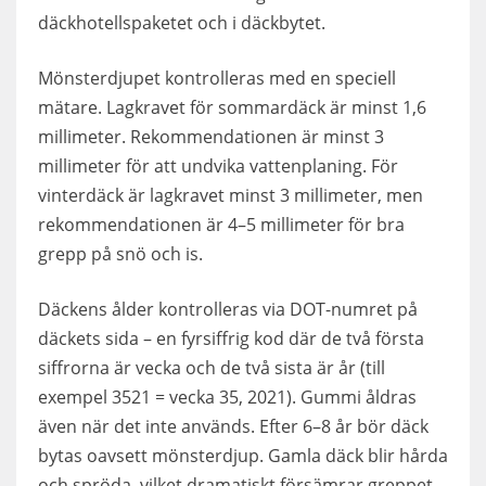
däckhotellspaketet och i däckbytet.
Mönsterdjupet kontrolleras med en speciell
mätare. Lagkravet för sommardäck är minst 1,6
millimeter. Rekommendationen är minst 3
millimeter för att undvika vattenplaning. För
vinterdäck är lagkravet minst 3 millimeter, men
rekommendationen är 4–5 millimeter för bra
grepp på snö och is.
Däckens ålder kontrolleras via DOT-numret på
däckets sida – en fyrsiffrig kod där de två första
siffrorna är vecka och de två sista är år (till
exempel 3521 = vecka 35, 2021). Gummi åldras
även när det inte används. Efter 6–8 år bör däck
bytas oavsett mönsterdjup. Gamla däck blir hårda
och spröda, vilket dramatiskt försämrar greppet.