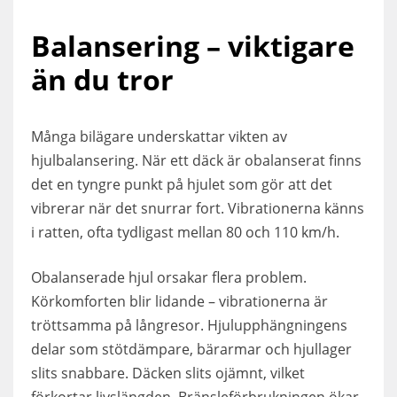
Balansering – viktigare
än du tror
Många bilägare underskattar vikten av
hjulbalansering. När ett däck är obalanserat finns
det en tyngre punkt på hjulet som gör att det
vibrerar när det snurrar fort. Vibrationerna känns
i ratten, ofta tydligast mellan 80 och 110 km/h.
Obalanserade hjul orsakar flera problem.
Körkomforten blir lidande – vibrationerna är
tröttsamma på långresor. Hjulupphängningens
delar som stötdämpare, bärarmar och hjullager
slits snabbare. Däcken slits ojämnt, vilket
förkortar livslängden. Bränsleförbrukningen ökar