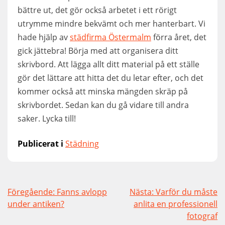
bättre ut, det gör också arbetet i ett rörigt
utrymme mindre bekvämt och mer hanterbart. Vi
hade hjälp av
städfirma Östermalm
förra året, det
gick jättebra! Börja med att organisera ditt
skrivbord. Att lägga allt ditt material på ett ställe
gör det lättare att hitta det du letar efter, och det
kommer också att minska mängden skräp på
skrivbordet. Sedan kan du gå vidare till andra
saker. Lycka till!
Publicerat i
Städning
Inläggsnavigering
Föregående:
Fanns avlopp
Nästa:
Varför du måste
under antiken?
anlita en professionell
fotograf