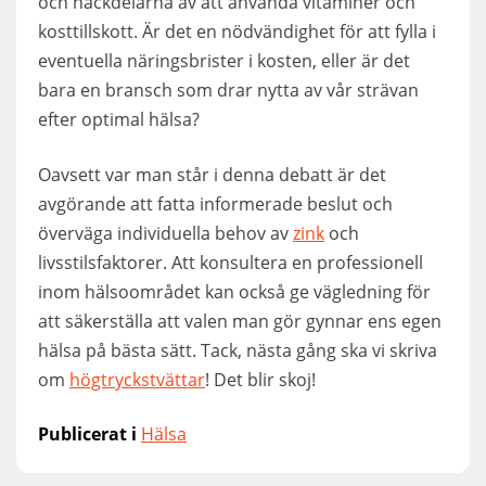
och nackdelarna av att använda vitaminer och
kosttillskott. Är det en nödvändighet för att fylla i
eventuella näringsbrister i kosten, eller är det
bara en bransch som drar nytta av vår strävan
efter optimal hälsa?
Oavsett var man står i denna debatt är det
avgörande att fatta informerade beslut och
överväga individuella behov av
zink
och
livsstilsfaktorer. Att konsultera en professionell
inom hälsoområdet kan också ge vägledning för
att säkerställa att valen man gör gynnar ens egen
hälsa på bästa sätt. Tack, nästa gång ska vi skriva
om
högtryckstvättar
! Det blir skoj!
Publicerat i
Hälsa