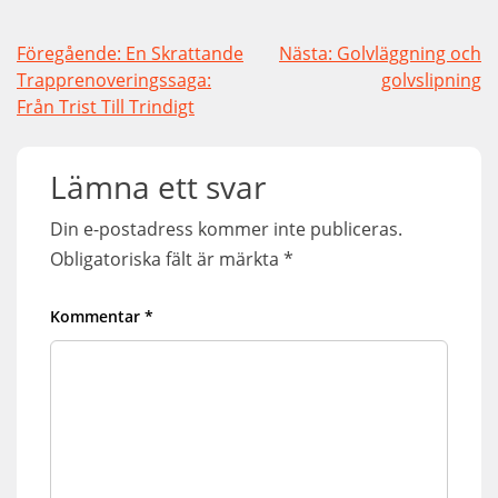
Inläggsnavigering
Föregående:
En Skrattande
Nästa:
Golvläggning och
Trapprenoveringssaga:
golvslipning
Från Trist Till Trindigt
Lämna ett svar
Din e-postadress kommer inte publiceras.
Obligatoriska fält är märkta
*
Kommentar
*